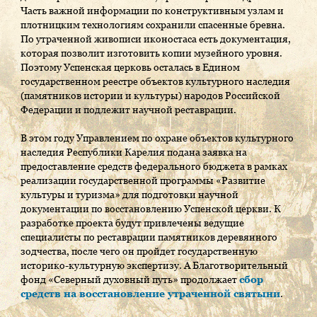
Часть важной информации по конструктивным узлам и
плотницким технологиям сохранили спасенные бревна.
По утраченной живописи иконостаса есть документация,
которая позволит изготовить копии музейного уровня.
Поэтому Успенская церковь осталась в Едином
государственном реестре объектов культурного наследия
(памятников истории и культуры) народов Российской
Федерации и подлежит научной реставрации.
В этом году Управлением по охране объектов культурного
наследия Республики Карелия подана заявка на
предоставление средств федерального бюджета в рамках
реализации государственной программы «Развитие
культуры и туризма» для подготовки научной
документации по восстановлению Успенской церкви. К
разработке проекта будут привлечены ведущие
специалисты по реставрации памятников деревянного
зодчества, после чего он пройдет государственную
историко-культурную экспертизу. А Благотворительный
фонд «Северный духовный путь» продолжает
сбор
средств на восстановление утраченной святыни
.