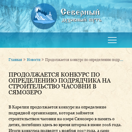
Северный
духовный путь
Продолжается конкурс по определению подрядчика на строительство часовни в Сямозеро
Главная
Новости
ПРОДОЛЖАЕТСЯ КОНКУРС ПО
ОПРЕДЕЛЕНИЮ ПОДРЯДЧИКА НА
СТРОИТЕЛЬСТВО ЧАСОВНИ В
СЯМОЗЕРО
В Карелии продолжается конкурс на определение
подрядной организации, которая займется
строительством часовни на озере Сямозеро в память о
детях, погибших здесь во время шторма в июне 2016 года.
Итоги конкурса подведут 1 ноября 2017 года, а само