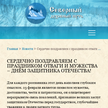
Северный
духовный путь
Сердечно поздравляем с праздником отваги и мужества – Днём защитника Отечества!
Главная
Новости
СЕРДЕЧНО ПОЗДРАВЛЯЕМ С
ПРАЗДНИКОМ ОТВАГИ И МУЖЕСТВА
– ДНЁМ ЗАЩИТНИКА ОТЕЧЕСТВА!
Для каждого россиянина этот день наполнен глубоким
смыслом. 23 февраля является символом мужества,
достоинства, чести и патриотизма, он олицетворяет
неразрывную связь поколений, признание великих заслуг
защитников Отечества перед государством, глубочайшее
уважение к людям ратного труда.